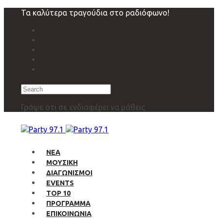
Skip
Skip
Τα καλύτερα τραγούδια στο ραδιόφωνο!
links
to
primary
navigation
Skip
to
content
Search
Γράψε ότι σε ενδιαφέρει να μάθεις
ΝΕΑ
ΜΟΥΣΙΚΗ
ΔΙΑΓΩΝΙΣΜΟΙ
EVENTS
TOP 10
ΠΡΟΓΡΑΜΜΑ
ΕΠΙΚΟΙΝΩΝΙΑ