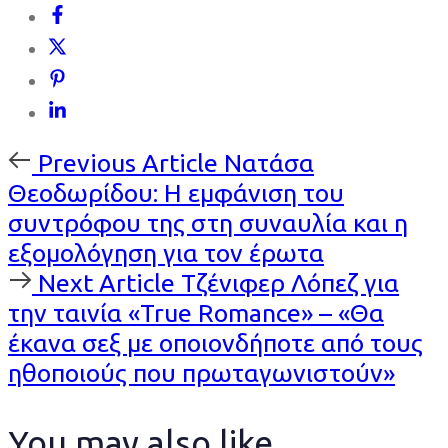
Previous
Previous Article
Νατάσα
Article
Θεοδωρίδου: Η εμφάνιση του
συντρόφου της στη συναυλία και η
εξομολόγηση για τον έρωτα
Next
Next Article
Τζένιφερ Λόπεζ για
Article
την ταινία «True Romance» – «Θα
έκανα σεξ με οποιονδήποτε από τους
ηθοποιούς που πρωταγωνιστούν»
You may also like