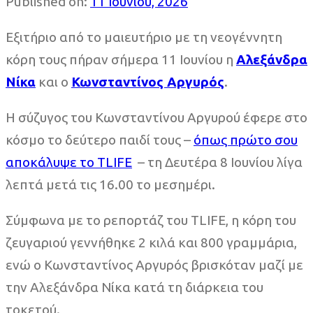
Published on:
11 Ιουνίου, 2026
Εξιτήριο από το μαιευτήριο με τη νεογέννητη
κόρη τους πήραν σήμερα 11 Ιουνίου η
Αλεξάνδρα
Νίκα
και ο
Κωνσταντίνος Αργυρός
.
Η σύζυγος του Κωνσταντίνου Αργυρού έφερε στο
κόσμο το δεύτερο παιδί τους –
όπως πρώτο σου
αποκάλυψε το TLIFE
– τη Δευτέρα 8 Ιουνίου λίγα
λεπτά μετά τις 16.00 το μεσημέρι.
Σύμφωνα με το ρεπορτάζ του TLIFE, η κόρη του
ζευγαριού γεννήθηκε 2 κιλά και 800 γραμμάρια,
ενώ ο Κωνσταντίνος Αργυρός βρισκόταν μαζί με
την Αλεξάνδρα Νίκα κατά τη διάρκεια του
τοκετού.