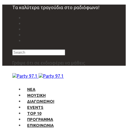
Skip
Skip
Τα καλύτερα τραγούδια στο ραδιόφωνο!
links
to
primary
navigation
Skip
to
content
Search
Γράψε ότι σε ενδιαφέρει να μάθεις
ΝΕΑ
ΜΟΥΣΙΚΗ
ΔΙΑΓΩΝΙΣΜΟΙ
EVENTS
TOP 10
ΠΡΟΓΡΑΜΜΑ
ΕΠΙΚΟΙΝΩΝΙΑ