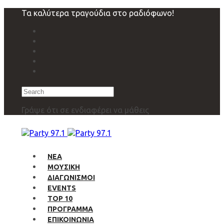
Skip
Skip
Τα καλύτερα τραγούδια στο ραδιόφωνο!
links
to
primary
navigation
Skip
to
content
Search
Γράψε ότι σε ενδιαφέρει να μάθεις
ΝΕΑ
ΜΟΥΣΙΚΗ
ΔΙΑΓΩΝΙΣΜΟΙ
EVENTS
TOP 10
ΠΡΟΓΡΑΜΜΑ
ΕΠΙΚΟΙΝΩΝΙΑ