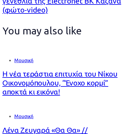
Article
γενέθλια της Electronet ΒΚ Καζάνα
(φώτο-video)
You may also like
Μουσική
Η νέα τεράστια επιτυχία του Νίκου
Οικονομόπουλου, “Ένοχο κορμί”
αποκτά κι εικόνα!
Μουσική
Λένα Ζευγαρά «Θα Θα» //