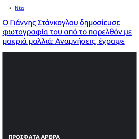
Νέα
Ο Γιάννης Στάνκογλου δημοσίευσε
φωτογραφία του από το παρελθόν με
μακριά μαλλιά: Αναμνήσεις, έγραψε
ΠΡΌΣΦΑΤΑ ΆΡΘΡΑ