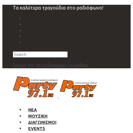
Skip
Skip
Τα καλύτερα τραγούδια στο ραδιόφωνο!
links
to
primary
navigation
Skip
to
content
Search
Γράψε ότι σε ενδιαφέρει να μάθεις
ΝΕΑ
ΜΟΥΣΙΚΗ
ΔΙΑΓΩΝΙΣΜΟΙ
EVENTS