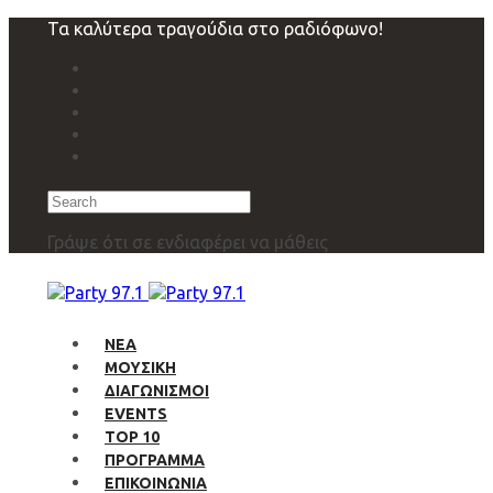
Skip
Skip
Τα καλύτερα τραγούδια στο ραδιόφωνο!
links
to
primary
navigation
Skip
to
content
Search
Γράψε ότι σε ενδιαφέρει να μάθεις
ΝΕΑ
ΜΟΥΣΙΚΗ
ΔΙΑΓΩΝΙΣΜΟΙ
EVENTS
TOP 10
ΠΡΟΓΡΑΜΜΑ
ΕΠΙΚΟΙΝΩΝΙΑ