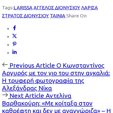
Tags:
LARISSA
ΑΓΓΕΛΟΣ ΔΙΟΝΥΣΙΟΥ
ΛΑΡΙΣΑ
ΣΤΡΑΤΟΣ ΔΙΟΝΥΣΙΟΥ
ΤΑΙΝΙΑ
Share On
Previous
Previous Article
Ο Κωνσταντίνος
Article
Αργυρός με τον γιο του στην αγκαλιά:
Η τρυφερή φωτογραφία της
Αλεξάνδρας Νίκα
Next
Next Article
Αντελίνα
Article
Βαρθακούρη: «Με κοίταξα στον
καθρέφτη και δεν με αναγνώριζα» – Η