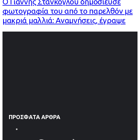
Ο Γιάννης Στάνκογλου δημοσίευσε
φωτογραφία του από το παρελθόν με
μακριά μαλλιά: Αναμνήσεις, έγραψε
ΠΡΌΣΦΑΤΑ ΆΡΘΡΑ