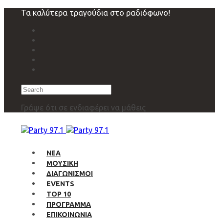
Skip
Skip
Τα καλύτερα τραγούδια στο ραδιόφωνο!
links
to
primary
navigation
Skip
to
content
Search
Γράψε ότι σε ενδιαφέρει να μάθεις
ΝΕΑ
ΜΟΥΣΙΚΗ
ΔΙΑΓΩΝΙΣΜΟΙ
EVENTS
TOP 10
ΠΡΟΓΡΑΜΜΑ
ΕΠΙΚΟΙΝΩΝΙΑ