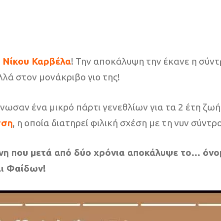
υ
Νίκου Καρβέλα
! Την αποκάλυψη την έκανε η σύντ
λά στον μονάκριβο γιο της!
ωσαν ένα μικρό πάρτι γενεθλίων για τα 2 έτη ζωής
σση
, η οποία διατηρεί φιλική σχέση με τη νυν σύν
νη που μετά από δύο χρόνια αποκάλυψε το… όνομ
αι Φαίδων!