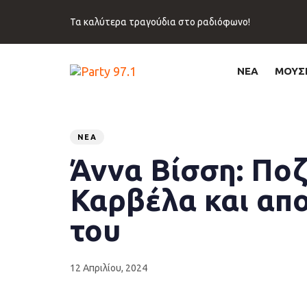
Skip
Skip
links
to
Τα καλύτερα τραγούδια στο ραδιόφωνο!
primary
navigation
Skip
ΝΕΑ
ΜΟΥΣ
to
content
Published
PUBLISHED
on:
IN:
ΝΈΑ
Άννα Βίσση: Ποζ
Καρβέλα και απ
του
12 Απριλίου, 2024