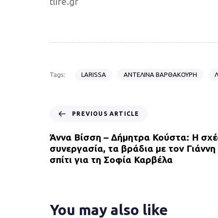
tlife.gr
LARISSA
ΑΝΤΕΛΙΝΑ ΒΑΡΘΑΚΟΥΡΗ
Λ
Tags:
P
PREVIOUS ARTICLE
r
e
Άννα Βίσση – Δήμητρα Κούστα: Η σχέ
v
συνεργασία, τα βράδια με τον Γιάννη
i
σπίτι για τη Σοφία Καρβέλα
o
u
s
A
You may also like
r