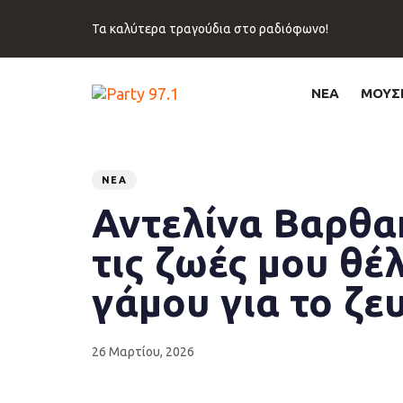
Skip
Skip
links
to
Τα καλύτερα τραγούδια στο ραδιόφωνο!
primary
navigation
Skip
ΝΕΑ
ΜΟΥΣ
to
content
Published
PUBLISHED
on:
IN:
ΝΈΑ
Αντελίνα Βαρθα
τις ζωές μου θέ
γάμου για το ζε
26 Μαρτίου, 2026