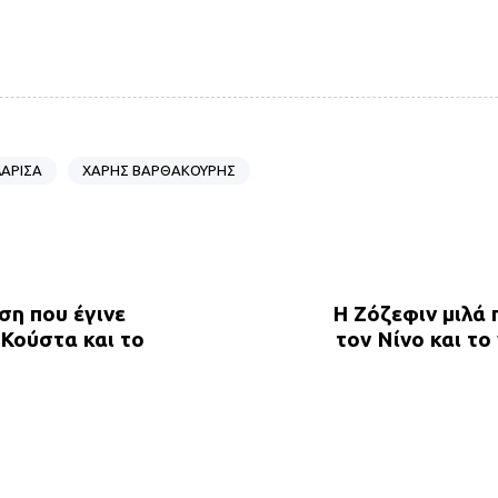
ΑΡΙΣΑ
ΧΑΡΗΣ ΒΑΡΘΑΚΟΥΡΗΣ
N
e
x
ση που έγινε
Η Ζόζεφιν μιλά
t
 Κούστα και το
τον Νίνο και το
A
r
t
i
c
l