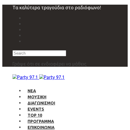
Skip
Skip
Τα καλύτερα τραγούδια στο ραδιόφωνο!
links
to
primary
navigation
Skip
to
content
Search
Γράψε ότι σε ενδιαφέρει να μάθεις
ΝΕΑ
ΜΟΥΣΙΚΗ
ΔΙΑΓΩΝΙΣΜΟΙ
EVENTS
TOP 10
ΠΡΟΓΡΑΜΜΑ
ΕΠΙΚΟΙΝΩΝΙΑ