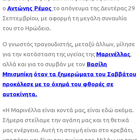
ο
Αντώνης Ρέμος
το απόγευμα της Δευτέρας 29
Σεπτεμβρίου, με αφορμή τη μεγάλη συναυλία
του στο Ηρώδειο.
Ο γνωστός τραγουδιστής, μεταξύ άλλων, μίλησε
για την κατάσταση της υγείας της
Μαρινέλλας
,
αλλά και για το συμβάν με τον
Βασίλη
Μπισμπίκη
όταν τα ξημερώματα του Σαββάτου
προκάλεσε με το όχημά του φθορές σε
αυτοκίνητα.
«Η Μαρινέλλα είναι κοντά μας, είναι εδώ ακόμα.
Σήμερα στείλαμε την αγάπη μας και τη θετικά
μας ενέργεια. Αυτή τη στιγμή είναι στο κρεβάτι,
υποφέρει και δίνει τον αγώνα της. Μιλάω με τους