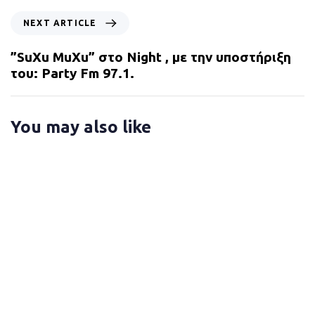
i
N
NEXT ARTICLE
o
e
u
x
”SuXu MuXu” στο Night , με την υποστήριξη
s
t
του: Party Fm 97.1.
A
A
r
r
t
t
You may also like
i
i
c
c
l
l
e
e