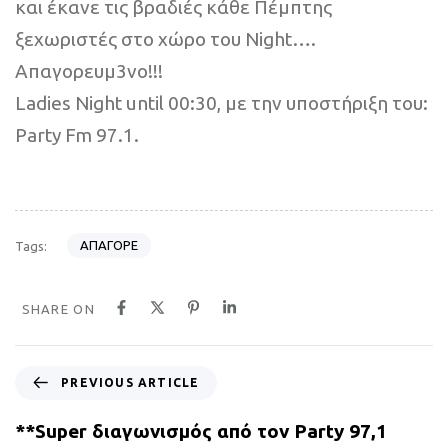
και έκανε τις βραδιές κάθε Πέμπτης
ξεχωριστές στο χώρο του Night….
Απαγορευμ3νο!!!
Ladies Night until 00:30, με την υποστήριξη του:
Party Fm 97.1.
ΑΠΑΓΟΡΕ
Tags:
SHARE ON
P
PREVIOUS ARTICLE
r
e
**Super διαγωνισμός από τον Party 97,1
v