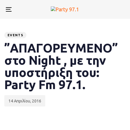
Skip
Skip
links
to
Toggle
primary
navigation
navigation
Published
PUBLISHED
Skip
to
on:
IN:
EVENTS
content
”ΑΠΑΓΟΡΕΥΜΕΝΟ”
στο Night , με την
υποστήριξη του:
Party Fm 97.1.
14 Απριλίου, 2016