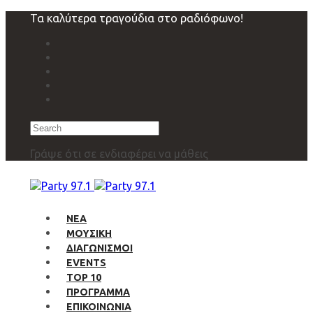
Skip
Skip
Τα καλύτερα τραγούδια στο ραδιόφωνο!
links
to
primary
navigation
Skip
to
content
Search
Γράψε ότι σε ενδιαφέρει να μάθεις
ΝΕΑ
ΜΟΥΣΙΚΗ
ΔΙΑΓΩΝΙΣΜΟΙ
EVENTS
TOP 10
ΠΡΟΓΡΑΜΜΑ
ΕΠΙΚΟΙΝΩΝΙΑ