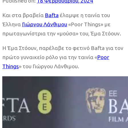
Published on:
18 Φεβρουαρίου, 2024
Και στα βραβεία
Bafta
έλαμψε η ταινία του
Έλληνα
Γιώργου Λάνθιμου
«Poor Things» με
πρωταγωνίστρια την «μούσα» του, Έμα Στόουν.
Η Έμα Στόουν, παρέλαβε το φετινό Bafta για τον
πρώτο γυναικείο ρόλο για την ταινία «
Poor
Things
» του Γιώργου Λάνθιμου.