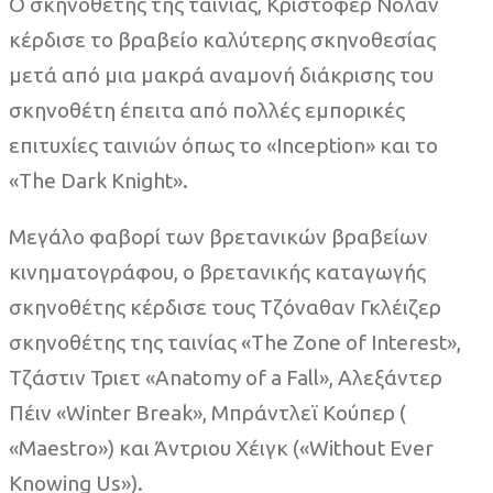
Ο σκηνοθέτης της ταινίας, Κρίστοφερ Νόλαν
κέρδισε το βραβείο καλύτερης σκηνοθεσίας
μετά από μια μακρά αναμονή διάκρισης του
σκηνοθέτη έπειτα από πολλές εμπορικές
επιτυχίες ταινιών όπως το «Inception» και το
«The Dark Knight».
Μεγάλο φαβορί των βρετανικών βραβείων
κινηματογράφου, ο βρετανικής καταγωγής
σκηνοθέτης κέρδισε τους Τζόναθαν Γκλέιζερ
σκηνοθέτης της ταινίας «The Zone of Interest»,
Τζάστιν Τριετ «Anatomy of a Fall», Αλεξάντερ
Πέιν «Winter Break», Μπράντλεϊ Κούπερ (
«Maestro») και Άντριου Χέιγκ («Without Ever
Knowing Us»).