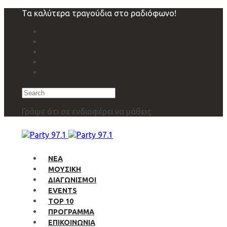
Skip
Skip
Τα καλύτερα τραγούδια στο ραδιόφωνο!
links
to
primary
navigation
Skip
to
content
Search
Γράψε ότι σε ενδιαφέρει να μάθεις
ΝΕΑ
ΜΟΥΣΙΚΗ
ΔΙΑΓΩΝΙΣΜΟΙ
EVENTS
TOP 10
ΠΡΟΓΡΑΜΜΑ
ΕΠΙΚΟΙΝΩΝΙΑ