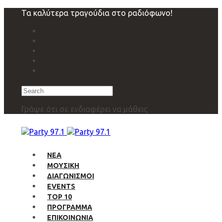
Skip
Skip
Τα καλύτερα τραγούδια στο ραδιόφωνο!
links
to
primary
navigation
Skip
to
content
Search
Γράψε ότι σε ενδιαφέρει να μάθεις
ΝΕΑ
ΜΟΥΣΙΚΗ
ΔΙΑΓΩΝΙΣΜΟΙ
EVENTS
TOP 10
ΠΡΟΓΡΑΜΜΑ
ΕΠΙΚΟΙΝΩΝΙΑ