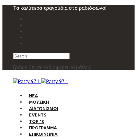
Skip
Skip
Τα καλύτερα τραγούδια στο ραδιόφωνο!
links
to
primary
navigation
Skip
to
content
Search
Γράψε ότι σε ενδιαφέρει να μάθεις
ΝΕΑ
ΜΟΥΣΙΚΗ
ΔΙΑΓΩΝΙΣΜΟΙ
EVENTS
TOP 10
ΠΡΟΓΡΑΜΜΑ
ΕΠΙΚΟΙΝΩΝΙΑ