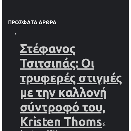
ΠΡΌΣΦΑΤΑ ΆΡΘΡΑ
Στέφανος
Τσιτσιπάς: Οι
τρυφερές στιγμές
με την καλλονή
σύντροφό του,
Kristen Thoms
8