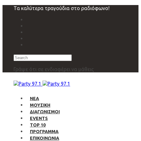
Skip
Skip
Τα καλύτερα τραγούδια στο ραδιόφωνο!
links
to
primary
navigation
Skip
to
content
Search
Γράψε ότι σε ενδιαφέρει να μάθεις
ΝΕΑ
ΜΟΥΣΙΚΗ
ΔΙΑΓΩΝΙΣΜΟΙ
EVENTS
TOP 10
ΠΡΟΓΡΑΜΜΑ
ΕΠΙΚΟΙΝΩΝΙΑ