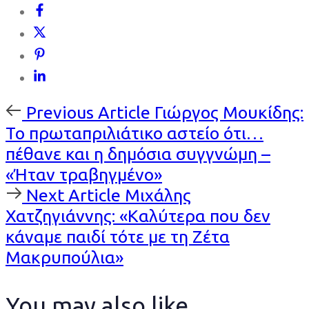
Previous
Previous Article
Γιώργος Μουκίδης:
Article
Το πρωταπριλιάτικο αστείο ότι…
πέθανε και η δημόσια συγγνώμη –
«Ήταν τραβηγμένο»
Next
Next Article
Μιχάλης
Article
Χατζηγιάννης: «Καλύτερα που δεν
κάναμε παιδί τότε με τη Ζέτα
Μακρυπούλια»
You may also like