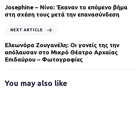
e
Josephine – Νίνο: Έκαναν το επόμενο βήμα
v
στη σχέση τους μετά την επανασύνδεση
i
o
N
NEXT ARTICLE
u
e
s
x
Ελεωνόρα Ζουγανέλη: Οι γονείς της την
A
t
απόλαυσαν στο Μικρό Θέατρο Αρχαίας
r
A
Επιδαύρου – Φωτογραφίες
t
r
i
t
c
i
You may also like
l
c
e
l
e