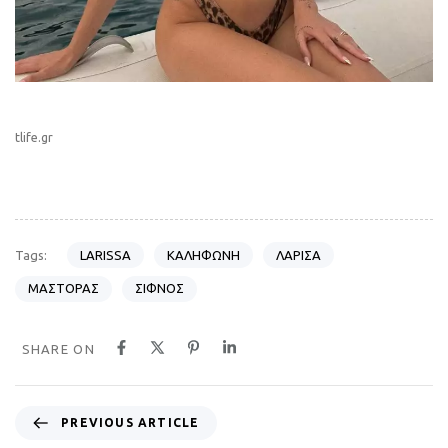
tlife.gr
LARISSA
ΚΑΛΗΦΩΝΗ
ΛΑΡΙΣΑ
Tags:
ΜΑΣΤΟΡΑΣ
ΣΙΦΝΟΣ
SHARE ON
P
PREVIOUS ARTICLE
r