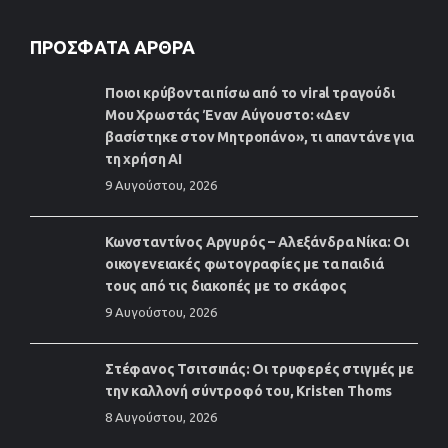
ΠΡΌΣΦΑΤΑ ΆΡΘΡΑ
Ποιοι κρύβονται πίσω από το viral τραγούδι
Μου Χρωστάς Έναν Αύγουστο: «Δεν
βασίστηκε στον Μητροπάνο», τι απαντάνε για
τη χρήση AI
9 Αυγούστου, 2026
Κωνσταντίνος Αργυρός – Αλεξάνδρα Νίκα: Οι
οικογενειακές φωτογραφίες με τα παιδιά
τους από τις διακοπές με το σκάφος
9 Αυγούστου, 2026
Στέφανος Τσιτσιπάς: Οι τρυφερές στιγμές με
την καλλονή σύντροφό του, Kristen Thoms
8 Αυγούστου, 2026