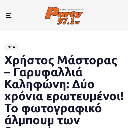
Skip
Skip
links
to
primary
Toggle
navigation
navigation
Skip
to
Published
PUBLISHED
content
on:
IN:
ΝΈΑ
Χρήστος Μάστορας
– Γαρυφαλλιά
Καληφώνη: Δύο
χρόνια ερωτευμένοι!
Το φωτογραφικό
άλμπουμ των