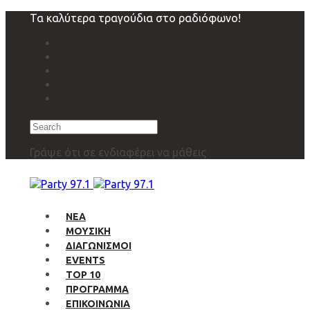
Skip
Skip
Τα καλύτερα τραγούδια στο ραδιόφωνο!
links
to
primary
navigation
Skip
to
content
Search
Γράψε ότι σε ενδιαφέρει να μάθεις
ΝΕΑ
ΜΟΥΣΙΚΗ
ΔΙΑΓΩΝΙΣΜΟΙ
EVENTS
TOP 10
ΠΡΟΓΡΑΜΜΑ
ΕΠΙΚΟΙΝΩΝΙΑ