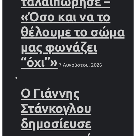
ταλαιπώρησε –
«Όσο και να το
θέλουμε το σώμα
μας φωνάζει
“όχι”»
7 Αυγούστου, 2026
Ο Γιάννης
Στάνκογλου
δημοσίευσε