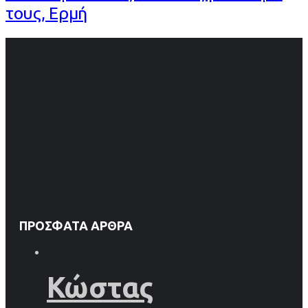
τους, Ερμή
ΠΡΌΣΦΑΤΑ ΆΡΘΡΑ
Κώστας