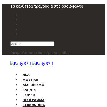
Skip
Skip
Τα καλύτερα τραγούδια στο ραδιόφωνο!
links
to
primary
navigation
Skip
to
content
Search
Γράψε ότι σε ενδιαφέρει να μάθεις
ΝΕΑ
ΜΟΥΣΙΚΗ
ΔΙΑΓΩΝΙΣΜΟΙ
EVENTS
TOP 10
ΠΡΟΓΡΑΜΜΑ
ΕΠΙΚΟΙΝΩΝΙΑ