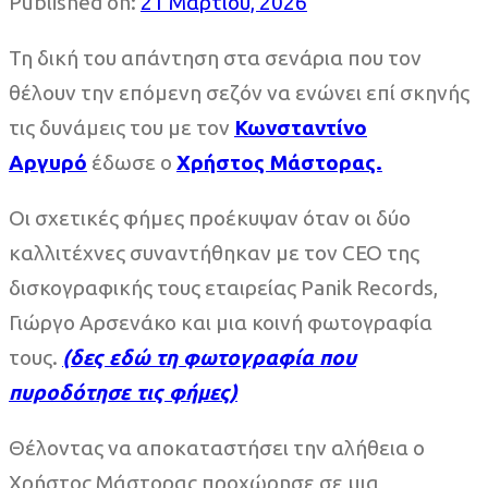
Published on:
21 Μαρτίου, 2026
Τη δική του απάντηση στα σενάρια που τον
θέλουν την επόμενη σεζόν να ενώνει επί σκηνής
τις δυνάμεις του με τον
Κωνσταντίνο
Αργυρό
έδωσε ο
Χρήστος Μάστορας.
Οι σχετικές φήμες προέκυψαν όταν οι δύο
καλλιτέχνες συναντήθηκαν με τον CEO της
δισκογραφικής τους εταιρείας Panik Records,
Γιώργο Αρσενάκο και μια κοινή φωτογραφία
τους.
(δες εδώ τη φωτογραφία που
πυροδότησε τις φήμες)
Θέλοντας να αποκαταστήσει την αλήθεια ο
Χρήστος Μάστορας προχώρησε σε μια