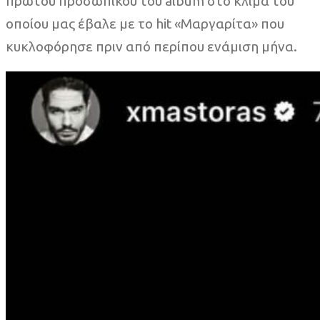
πρώτου προσωπικού του album στο κλίμα του
οποίου μας έβαλε με το hit «Μαργαρίτα» που
κυκλοφόρησε πριν από περίπου ενάμιση μήνα.