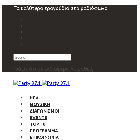
Skip
Skip
Τα καλύτερα τραγούδια στο ραδιόφωνο!
links
to
primary
navigation
Skip
to
content
Search
Γράψε ότι σε ενδιαφέρει να μάθεις
ΝΕΑ
ΜΟΥΣΙΚΗ
ΔΙΑΓΩΝΙΣΜΟΙ
EVENTS
TOP 10
ΠΡΟΓΡΑΜΜΑ
ΕΠΙΚΟΙΝΩΝΙΑ