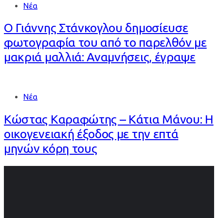
Νέα
Ο Γιάννης Στάνκογλου δημοσίευσε
φωτογραφία του από το παρελθόν με
μακριά μαλλιά: Αναμνήσεις, έγραψε
Νέα
Κώστας Καραφώτης – Κάτια Μάνου: Η
οικογενειακή έξοδος με την επτά
μηνών κόρη τους