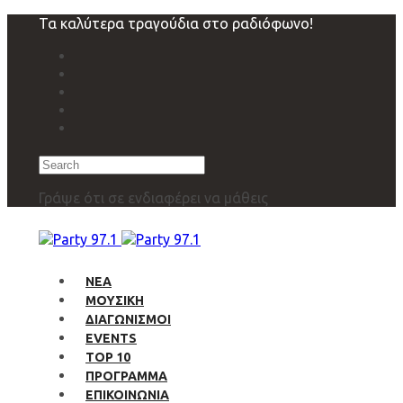
Skip
Skip
Τα καλύτερα τραγούδια στο ραδιόφωνο!
links
to
primary
navigation
Skip
to
content
Search
Γράψε ότι σε ενδιαφέρει να μάθεις
ΝΕΑ
ΜΟΥΣΙΚΗ
ΔΙΑΓΩΝΙΣΜΟΙ
EVENTS
TOP 10
ΠΡΟΓΡΑΜΜΑ
ΕΠΙΚΟΙΝΩΝΙΑ