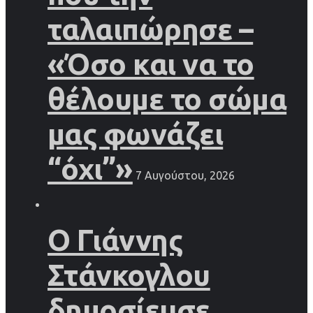
ταλαιπώρησε –
«Όσο και να το
θέλουμε το σώμα
μας φωνάζει
“όχι”»
7 Αυγούστου, 2026
Ο Γιάννης
Στάνκογλου
δημοσίευσε