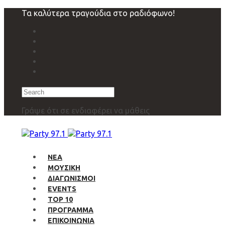
Skip
Skip
Τα καλύτερα τραγούδια στο ραδιόφωνο!
links
to
primary
navigation
Skip
to
content
Search
Γράψε ότι σε ενδιαφέρει να μάθεις
ΝΕΑ
ΜΟΥΣΙΚΗ
ΔΙΑΓΩΝΙΣΜΟΙ
EVENTS
TOP 10
ΠΡΟΓΡΑΜΜΑ
ΕΠΙΚΟΙΝΩΝΙΑ