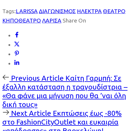
Tags:
LARISSA
ΔΙΑΓΩΝΙΣΜΟΣ
ΗΛΕΚΤΡΑ
ΘΕΑΤΡΟ
ΚΗΠΟΘΕΑΤΡΟ
ΛΑΡΙΣΑ
Share On
Previous
Previous Article
Καίτη Γαρμπή: Σε
Article
έξαλλη κατάσταση η τραγουδίστρια –
«Θα φάνε μια μήνυση που θα ’ναι όλη
δική τους»
Next
Next Article
Εκπτώσεις έως -80%
Article
στο FashionCityOutlet και ευκαιρία
«απόδρασης» στη Βαρκελώνη!