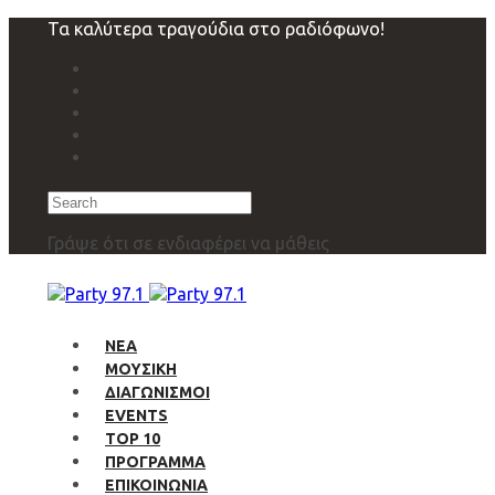
Skip
Skip
Τα καλύτερα τραγούδια στο ραδιόφωνο!
links
to
primary
navigation
Skip
to
content
Search
Γράψε ότι σε ενδιαφέρει να μάθεις
ΝΕΑ
ΜΟΥΣΙΚΗ
ΔΙΑΓΩΝΙΣΜΟΙ
EVENTS
TOP 10
ΠΡΟΓΡΑΜΜΑ
ΕΠΙΚΟΙΝΩΝΙΑ