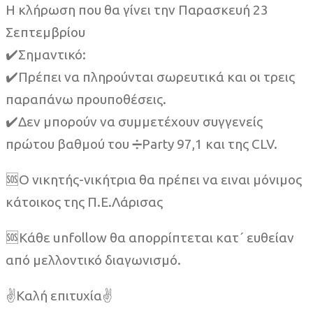
Η κλήρωση που θα γίνει την Παρασκευή 23
Σεπτεμβρίου
✔️Σημαντικό:
✔️Πρέπει να πληρούνται σωρευτικά και οι τρεις
παραπάνω προυποθέσεις.
✔️Δεν μπορούν να συμμετέχουν συγγενείς
πρώτου βαθμού του ➗Party 97,1 και της CLV.
🆘Ο νικητής-νικήτρια θα πρέπει να ειναι μόνιμος
κάτοικος της Π.Ε.Λάρισας
🆘Κάθε unfollow θα απορρίπτεται κατ´ ευθείαν
από μελλοντικό διαγωνισμό.
✌️Καλή επιτυχία✌️