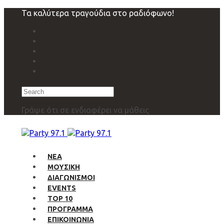
Skip
Skip
Τα καλύτερα τραγούδια στο ραδιόφωνο!
links
to
primary
navigation
Skip
to
content
Search
Γράψε ότι σε ενδιαφέρει να μάθεις
ΝΕΑ
ΜΟΥΣΙΚΗ
ΔΙΑΓΩΝΙΣΜΟΙ
EVENTS
TOP 10
ΠΡΟΓΡΑΜΜΑ
ΕΠΙΚΟΙΝΩΝΙΑ