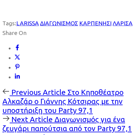
Tags:
LARISSA
ΔΙΑΓΩΝΙΣΜΟΣ
ΚΑΡΠΕΝΗΣΙ
ΛΑΡΙΣΑ
Share On
Previous
Previous Article
Στο Κηποθέατρο
Article
Αλκαζάρ ο Γιάννης Κότσιρας με την
υποστήριξη του Party 97,1
Next
Next Article
Διαγωνισμός για ένα
Article
ζευγάρι παπούτσια από τον Party 97,1