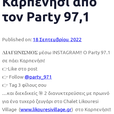
Καρπενήσι από
τον Party 97,1
Published on:
18 Σεπτεμβρίου, 2022
𝚫𝚰𝚨𝚪𝛀𝚴𝚰𝚺𝚳𝚶𝚺 μέσω INSTAGRAM‼️ Ο Party 97.1
σε πάει Καρπενήσι!
👉Like στο post
👉 Follow
@party_971
👉 Tag 3 φίλους σου
…και διεκδικείς 🎯 2 διανυκτερεύσεις με πρωινό
για ένα τυχερό ζευγάρι στο Chalet Likouresi
Village (
www.likouresivillage.gr
) στο Καρπενήσι!!