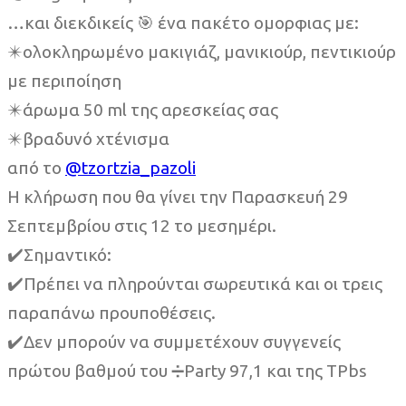
…και διεκδικείς 🎯 ένα πακέτο ομορφιας με:
✴️ολοκληρωμένο μακιγιάζ, μανικιούρ, πεντικιούρ
με περιποίηση
✴️άρωμα 50 ml της αρεσκείας σας
✴️βραδυνό χτένισμα
από το
@tzortzia_pazoli
Η κλήρωση που θα γίνει την Παρασκευή 29
Σεπτεμβρίου στις 12 το μεσημέρι.
✔️Σημαντικό:
✔️Πρέπει να πληρούνται σωρευτικά και οι τρεις
παραπάνω προυποθέσεις.
✔️Δεν μπορούν να συμμετέχουν συγγενείς
πρώτου βαθμού του ➗Party 97,1 και της TPbs