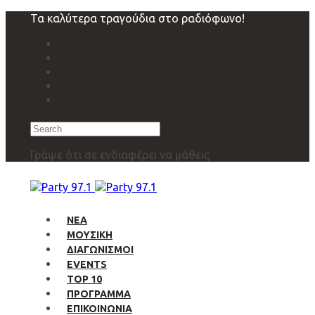
Skip
Skip
Τα καλύτερα τραγούδια στο ραδιόφωνο!
links
to
primary
navigation
Skip
to
content
Search
Γράψε ότι σε ενδιαφέρει να μάθεις
ΝΕΑ
ΜΟΥΣΙΚΗ
ΔΙΑΓΩΝΙΣΜΟΙ
EVENTS
TOP 10
ΠΡΟΓΡΑΜΜΑ
ΕΠΙΚΟΙΝΩΝΙΑ