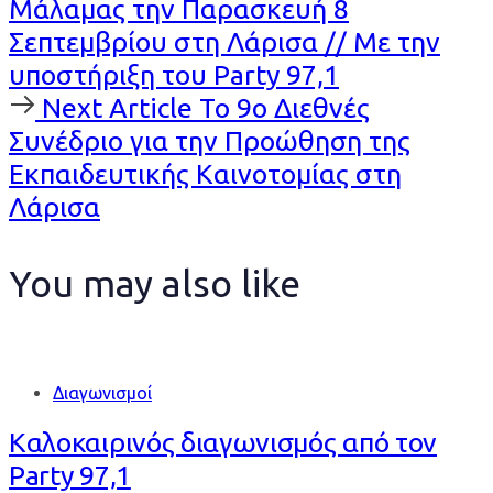
Article
Μάλαμας την Παρασκευή 8
Σεπτεμβρίου στη Λάρισα // Με την
υποστήριξη του Party 97,1
Next
Next Article
Το 9ο Διεθνές
Article
Συνέδριο για την Προώθηση της
Εκπαιδευτικής Καινοτομίας στη
Λάρισα
You may also like
Διαγωνισμοί
Καλοκαιρινός διαγωνισμός από τον
Party 97,1