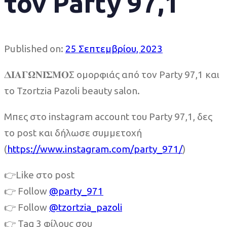
τον Party 97,1
Published on:
25 Σεπτεμβρίου, 2023
𝚫𝚰𝚨𝚪𝛀𝚴𝚰𝚺𝚳𝚶Σ ομορφιάς από τον Party 97,1 και
το Tzortzia Pazoli beauty salon.
Μπες στο instagram account του Party 97,1, δες
το post και δήλωσε συμμετοχή
(
https://www.instagram.com/party_971/
)
👉Like στο post
👉 Follow
@party_971
👉 Follow
@tzortzia_pazoli
👉 Tag 3 φίλους σου