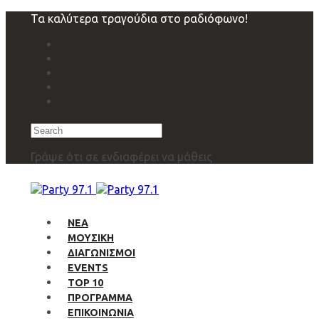
Skip
Skip
Τα καλύτερα τραγούδια στο ραδιόφωνο!
links
to
primary
navigation
Skip
to
content
Search
Γράψε ότι σε ενδιαφέρει να μάθεις
ΝΕΑ
ΜΟΥΣΙΚΗ
ΔΙΑΓΩΝΙΣΜΟΙ
EVENTS
TOP 10
ΠΡΟΓΡΑΜΜΑ
ΕΠΙΚΟΙΝΩΝΙΑ