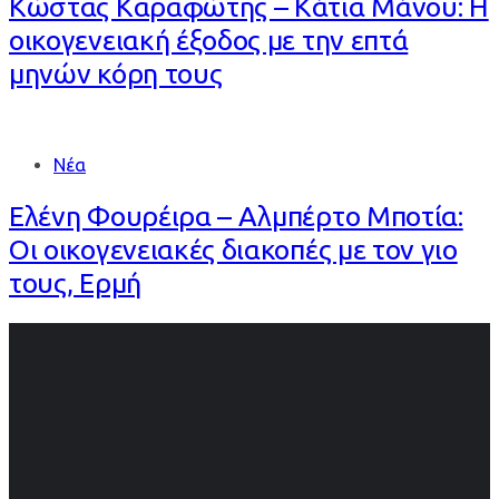
Κώστας Καραφώτης – Κάτια Μάνου: Η
οικογενειακή έξοδος με την επτά
μηνών κόρη τους
Νέα
Ελένη Φουρέιρα – Αλμπέρτο Μποτία:
Οι οικογενειακές διακοπές με τον γιο
τους, Ερμή