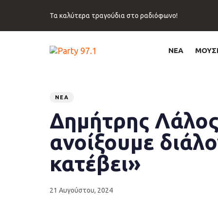
Skip
Skip
links
to
Τα καλύτερα τραγούδια στο ραδιόφωνο!
primary
navigation
Skip
ΝΕΑ
ΜΟΥΣ
to
content
Published
PUBLISHED
on:
IN:
ΝΈΑ
Δημήτρης Λάλος
ανοίξουμε διάλογ
κατέβει»
21 Αυγούστου, 2024