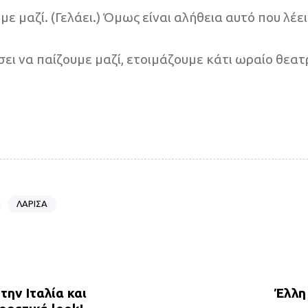
με μαζί. (Γελάει.) Όμως είναι αλήθεια αυτό που λέε
ει να παίζουμε μαζί, ετοιμάζουμε κάτι ωραίο θεατ
ΛΑΡΙΣΑ
N
e
x
την Ιταλία και
Έλλη
t