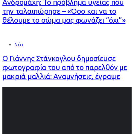
Ανδρομάχη: Το πρόβλημα υγείας που
την ταλαιπώρησε – «Όσο και να το
θέλουμε το σώμα μας φωνάζει “όχι”»
Νέα
Ο Γιάννης Στάνκογλου δημοσίευσε
φωτογραφία του από το παρελθόν με
μακριά μαλλιά: Αναμνήσεις, έγραψε