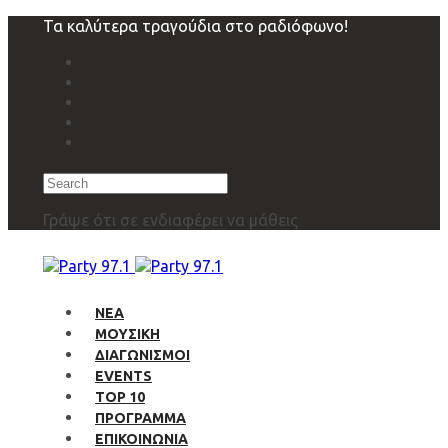
Skip
Skip
Τα καλύτερα τραγούδια στο ραδιόφωνο!
links
to
primary
navigation
Skip
to
content
Search
Γράψε ότι σε ενδιαφέρει να μάθεις
ΝΕΑ
ΜΟΥΣΙΚΗ
ΔΙΑΓΩΝΙΣΜΟΙ
EVENTS
TOP 10
ΠΡΟΓΡΑΜΜΑ
ΕΠΙΚΟΙΝΩΝΙΑ