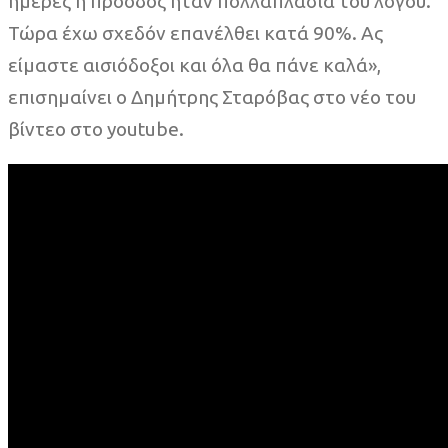
ημέρες η πρόοδος ήταν πολλαπλάσια του λόγου.
Τώρα έχω σχεδόν επανέλθει κατά 90%. Ας
είμαστε αισιόδοξοι και όλα θα πάνε καλά»,
επισημαίνει ο Δημήτρης Σταρόβας στο νέο του
βίντεο στο youtube.