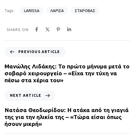
LARISSA
ΛΑΡΙΣΑ
ΣΤΑΡΟΒΑΣ
Tags:
SHARE ON
P
PREVIOUS ARTICLE
r
e
Μανώλης Λιδάκης: Το πρώτο μήνυμα μετά το
v
σοβαρό χειρουργείο – «Είχα την τύχη να
i
πέσω στα χέρια του»
o
u
N
NEXT ARTICLE
s
e
A
x
Νατάσα Θεοδωρίδου: Η ατάκα από τη γιαγιά
r
t
της για την ηλικία της – «Τώρα είσαι όπως
t
A
ήσουν μικρή»
i
r
c
t