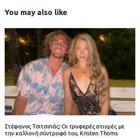
l
i
You may also like
e
c
l
e
Νέα
Στέφανος Τσιτσιπάς: Οι τρυφερές στιγμές με
την καλλονή σύντροφό του, Kristen Thoms