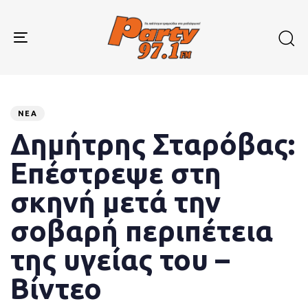
Skip
Skip
links
to
primary
Toggle
navigation
navigation
Skip
to
Published
PUBLISHED
content
on:
IN:
ΝΈΑ
Δημήτρης Σταρόβας:
Επέστρεψε στη
σκηνή μετά την
σοβαρή περιπέτεια
της υγείας του –
Βίντεο