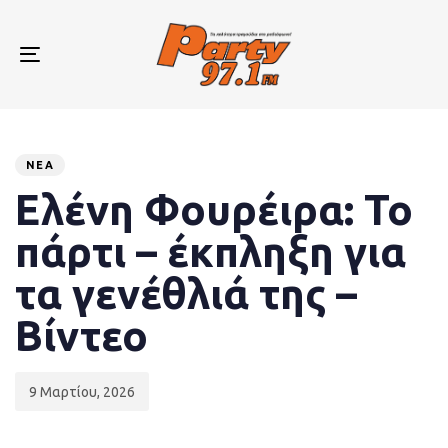
Skip
Skip
links
to
primary
Toggle
navigation
navigation
Skip
to
Published
PUBLISHED
content
on:
IN:
ΝΈΑ
Ελένη Φουρέιρα: Το
πάρτι – έκπληξη για
τα γενέθλιά της –
Βίντεο
9 Μαρτίου, 2026