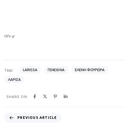
tlife.gr
LARISSA
ΓΕΝΕΘΛΙΑ
ΕΛΕΝΗ ΦΟΥΡΕΙΡΑ
Tags:
ΛΑΡΙΣΑ
SHARE ON
P
PREVIOUS ARTICLE
r