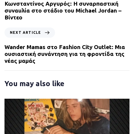
e
Κωνσταντίνος Αργυρός: Η συναρπαστική
v
συναυλία στο στάδιο του Michael Jordan –
i
Βίντεο
o
u
N
NEXT ARTICLE
s
e
A
x
Wander Mamas στο Fashion City Outlet: Μια
r
t
ουσιαστική συνάντηση για τη φροντίδα της
t
A
νέας μαμάς
i
r
c
t
l
i
You may also like
e
c
l
e