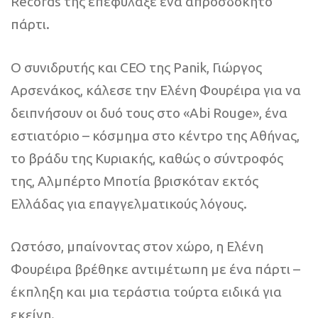
Records της επεφύλαξε ένα απροσδόκητο
πάρτι.
Ο συνιδρυτής και CEO της Panik, Γιώργος
Αρσενάκος, κάλεσε την Ελένη Φουρέιρα για να
δειπνήσουν οι δυό τους στο «Abi Rouge», ένα
εστιατόριο – κόσμημα στο κέντρο της Αθήνας,
το βράδυ της Κυριακής, καθώς ο σύντροφός
της, Αλμπέρτο Μποτία βρισκόταν εκτός
Ελλάδας για επαγγελματικούς λόγους.
Ωστόσο, μπαίνοντας στον χώρο, η Ελένη
Φουρέιρα βρέθηκε αντιμέτωπη με ένα πάρτι –
έκπληξη και μια τεράστια τούρτα ειδικά για
εκείνη.