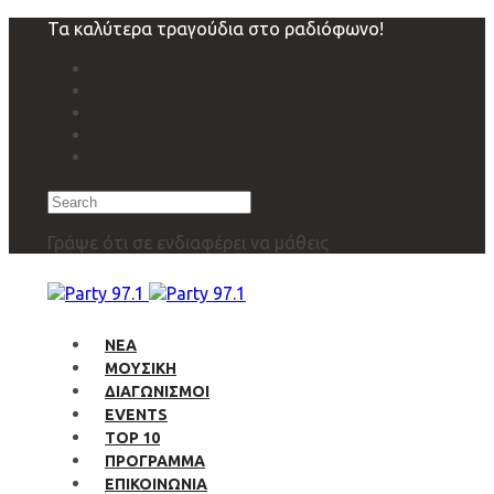
Skip
Skip
Τα καλύτερα τραγούδια στο ραδιόφωνο!
links
to
primary
navigation
Skip
to
content
Search
Γράψε ότι σε ενδιαφέρει να μάθεις
ΝΕΑ
ΜΟΥΣΙΚΗ
ΔΙΑΓΩΝΙΣΜΟΙ
EVENTS
TOP 10
ΠΡΟΓΡΑΜΜΑ
ΕΠΙΚΟΙΝΩΝΙΑ