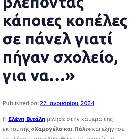
βλέποντας
κάποιες κοπέλες
σε πάνελ γιατί
πήγαν σχολείο,
για να…»
Published on:
27 Ιανουαρίου, 2024
Η
Ελένη Βιτάλη
μίλησε στην κάμερα της
εκπομπής
«Χαμογέλα και Πάλι»
και εξήγησε
γιατί έχουν παρεξηγηθεί κατά καιρούς τα