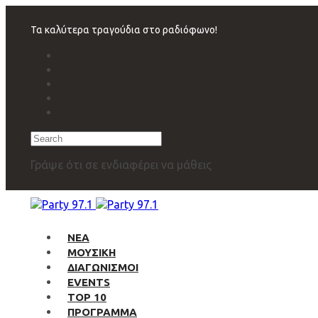
Skip
Skip
links
to
Τα καλύτερα τραγούδια στο ραδιόφωνο!
primary
navigation
Skip
to
content
Search
Γράψε ότι σε ενδιαφέρει να μάθεις
ΝΕΑ
ΜΟΥΣΙΚΗ
ΔΙΑΓΩΝΙΣΜΟΙ
EVENTS
TOP 10
ΠΡΟΓΡΑΜΜΑ