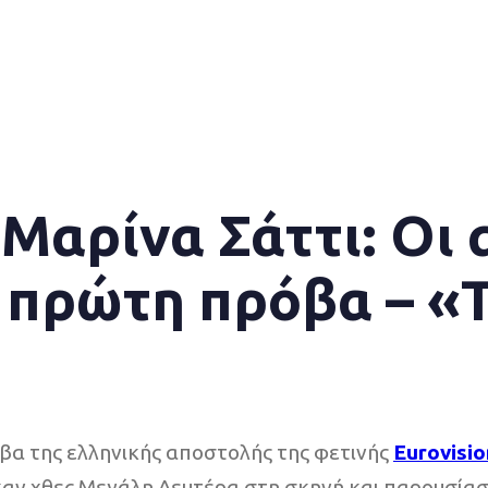
 Μαρίνα Σάττι: Οι
ν πρώτη πρόβα – «Τ
α της ελληνικής αποστολής της φετινής
Eurovisio
ηκαν χθες Μεγάλη Δευτέρα στη σκηνή και παρουσία