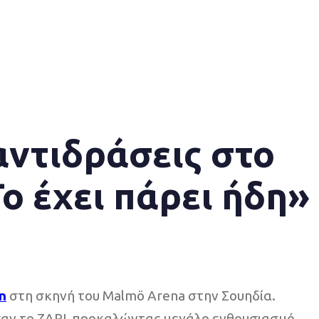
 αντιδράσεις στο
ο έχει πάρει ήδη»
n
στη σκηνή του Malmö Arena στην Σουηδία.
σαν το ZARI, προκαλώντας μεγάλο ενθουσιασμό