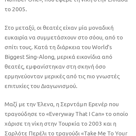
το 2005.
Στο μεταξύ, οι θεατές είχαν μία μοναδική
ευκαιρία να συμμετάσχουν στο σόου, από το
σπίτι τους. Κατά τη διάρκεια του World’s
Biggest Sing-Along, μερικά εικονίδια από
θεατές, εμφανίστηκαν στη σκηνή όσο
ερμηνεύονταν μερικές από τις πιο γνωστές
επιτυχίες του Διαγωνισμού.
Μαζί με την Έλενα, η Σερντάμπ Ερενέρ που
τραγούδησε το «Everyway That I Can» το οποίο
χάρισε τη νίκη στην Τουρκία το 2003 και η
Σαρλότε Περέλι το τραγούδι «Take Me To Your