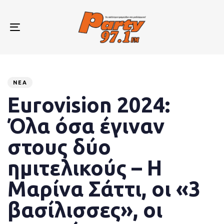
Skip
Skip
links
to
primary
Toggle
navigation
navigation
Skip
to
Published
PUBLISHED
content
on:
IN:
ΝΈΑ
Eurovision 2024:
Όλα όσα έγιναν
στους δύο
ημιτελικούς – Η
Μαρίνα Σάττι, οι «3
βασίλισσες», οι