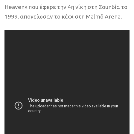
Heaven» που έφερε την 4η νίκη στη Σουηδία το
1999, απογείωσαν το κέφι στη Malmö Arena.