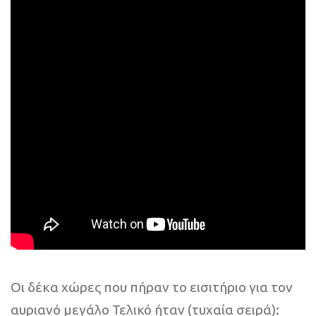
Οι δέκα χώρες που πήραν το εισιτήριο για τον
αυριανό μεγάλο Τελικό ήταν (τυχαία σειρά):