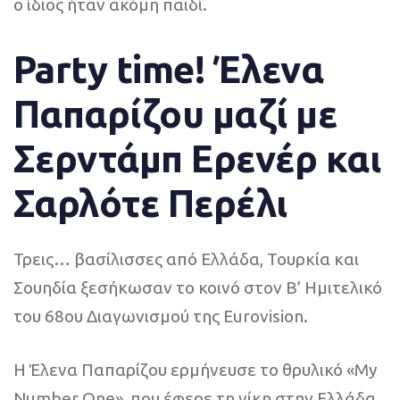
ο ίδιος ήταν ακόμη παιδί.
Party time! Έλενα
Παπαρίζου μαζί με
Σερντάμπ Ερενέρ και
Σαρλότε Περέλι
Τρεις… βασίλισσες από Ελλάδα, Τουρκία και
Σουηδία ξεσήκωσαν το κοινό στον B’ Ημιτελικό
του 68ου Διαγωνισμού της Eurovision.
Η Έλενα Παπαρίζου ερμήνευσε το θρυλικό «My
Number One», που έφερε τη νίκη στην Ελλάδα