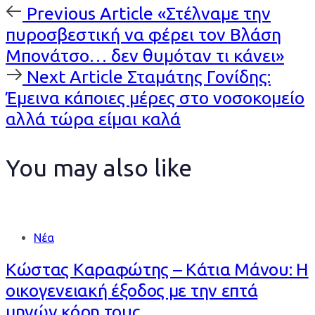
Previous
Previous Article
«Στέλναμε την
Article
πυροσβεστική να φέρει τον Βλάση
Μπονάτσο… δεν θυμόταν τι κάνει»
Next
Next Article
Σταμάτης Γονίδης:
Article
Έμεινα κάποιες μέρες στο νοσοκομείο
αλλά τώρα είμαι καλά
You may also like
Νέα
Κώστας Καραφώτης – Κάτια Μάνου: Η
οικογενειακή έξοδος με την επτά
μηνών κόρη τους