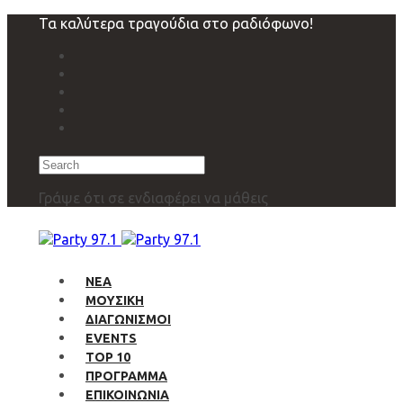
Skip
Skip
Τα καλύτερα τραγούδια στο ραδιόφωνο!
links
to
primary
navigation
Skip
to
content
Search
Γράψε ότι σε ενδιαφέρει να μάθεις
ΝΕΑ
ΜΟΥΣΙΚΗ
ΔΙΑΓΩΝΙΣΜΟΙ
EVENTS
TOP 10
ΠΡΟΓΡΑΜΜΑ
ΕΠΙΚΟΙΝΩΝΙΑ