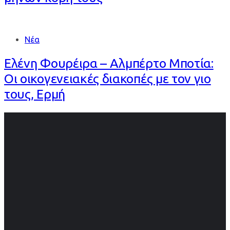
Νέα
Ελένη Φουρέιρα – Αλμπέρτο Μποτία:
Οι οικογενειακές διακοπές με τον γιο
τους, Ερμή