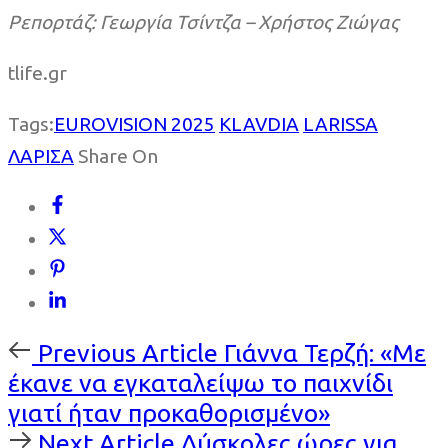
Ρεπορτάζ: Γεωργία Τσίντζα – Χρήστος Ζιώγας
tlife.gr
Tags:
EUROVISION 2025
KLAVDIA
LARISSA
ΛΑΡΙΣΑ
Share On
Previous
Previous Article
Γιάννα Τερζή: «Με
Article
έκανε να εγκαταλείψω το παιχνίδι
γιατί ήταν προκαθορισμένο»
Next
Next Article
Δύσκολες ώρες για