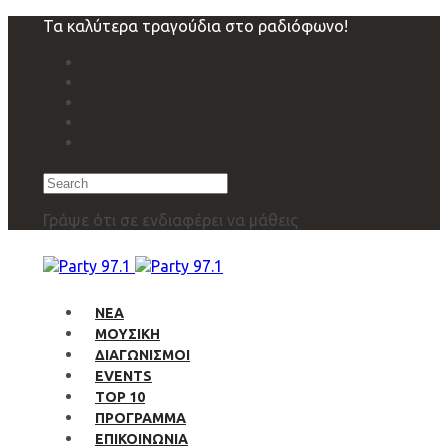
Skip
Skip
Τα καλύτερα τραγούδια στο ραδιόφωνο!
links
to
primary
navigation
Skip
to
content
Search
Γράψε ότι σε ενδιαφέρει να μάθεις
ΝΕΑ
ΜΟΥΣΙΚΗ
ΔΙΑΓΩΝΙΣΜΟΙ
EVENTS
TOP 10
ΠΡΟΓΡΑΜΜΑ
ΕΠΙΚΟΙΝΩΝΙΑ