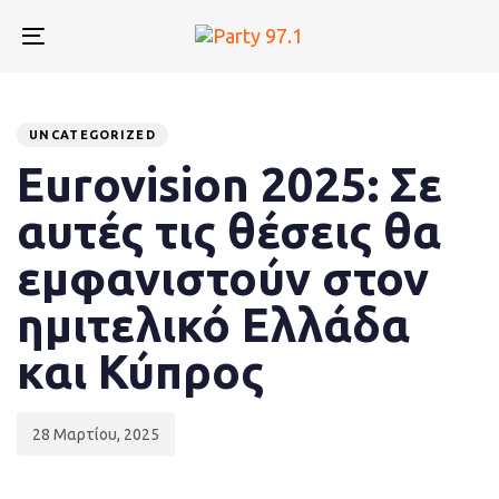
Skip
Skip
links
to
Toggle
primary
navigation
navigation
Published
PUBLISHED
Skip
to
on:
IN:
UNCATEGORIZED
content
Eurovision 2025: Σε
αυτές τις θέσεις θα
εμφανιστούν στον
ημιτελικό Ελλάδα
και Κύπρος
28 Μαρτίου, 2025