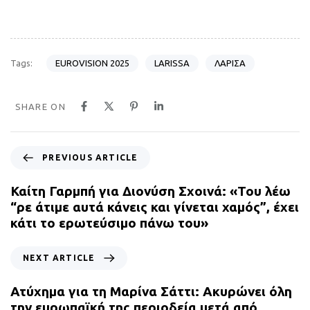
EUROVISION 2025
LARISSA
ΛΑΡΙΣΑ
Tags:
SHARE ON
P
PREVIOUS ARTICLE
r
e
Καίτη Γαρμπή για Διονύση Σχοινά: «Του λέω
v
“ρε άτιμε αυτά κάνεις και γίνεται χαμός”, έχει
i
κάτι το ερωτεύσιμο πάνω του»
o
u
N
NEXT ARTICLE
s
e
A
x
Ατύχημα για τη Μαρίνα Σάττι: Ακυρώνει όλη
r
t
την ευρωπαϊκή της περιοδεία μετά από