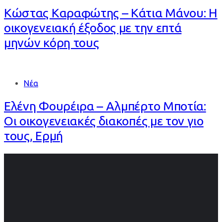
Κώστας Καραφώτης – Κάτια Μάνου: Η
οικογενειακή έξοδος με την επτά
μηνών κόρη τους
Νέα
Ελένη Φουρέιρα – Αλμπέρτο Μποτία:
Οι οικογενειακές διακοπές με τον γιο
τους, Ερμή