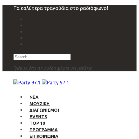
Skip
Skip
Τα καλύτερα τραγούδια στο ραδιόφωνο!
links
to
primary
navigation
Skip
to
content
Search
Γράψε ότι σε ενδιαφέρει να μάθεις
ΝΕΑ
ΜΟΥΣΙΚΗ
ΔΙΑΓΩΝΙΣΜΟΙ
EVENTS
TOP 10
ΠΡΟΓΡΑΜΜΑ
ΕΠΙΚΟΙΝΩΝΙΑ