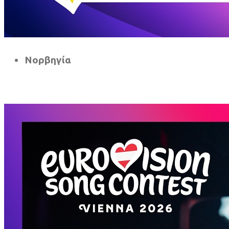
Νορβηγία