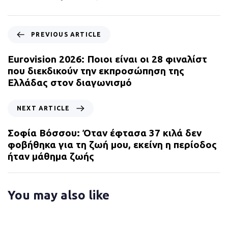
P
PREVIOUS ARTICLE
r
e
Eurovision 2026: Ποιοι είναι οι 28 φιναλίστ
v
που διεκδικούν την εκπροσώπηση της
i
Ελλάδας στον διαγωνισμό
o
u
N
NEXT ARTICLE
s
e
A
x
Σοφία Βόσσου: Όταν έφτασα 37 κιλά δεν
r
t
φοβήθηκα για τη ζωή μου, εκείνη η περίοδος
t
A
ήταν μάθημα ζωής
i
r
c
t
l
i
You may also like
e
c
l
e