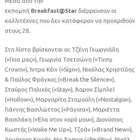
Μέσα από την
εκπομπή
Breakfast@Star
διέρρευσαν οι
καλλιτέχνες που δεν κατάφεραν να προκριθούν
στους 28.
Στη λίστα βρίσκονται οι: Τζένη Γεωργιάδη
(«Γεια μας»), Γεωργία Τσετσώνη («Tinny
Crown»), Ίντρα Κέιν («Sign»), Νικόλας Χρηστίδης
& Παύλος Φράγκος («Break the Silence»),
Σταύρος Πηλιχός («Stay»), Άαρον Σίμπλεϊ
(«Hollow»), Μαργαρίτα Σταμούλη («Nostalgia»),
Γιάννης Βασιλώττος («Ράγισα»), Μαριέττα
Βασιλάκη («Έλα στον χορό μου»), Διονύσιος
Κωστής («Wake Me Up»), Τζοάν («Brand New»),
Δημήτρης Κοψής, Νικ Άρπιντ («Reality»), Νικόλ