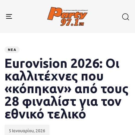
Skip
Skip
links
to
primary
Toggle
navigation
navigation
Skip
to
Published
PUBLISHED
content
on:
IN:
ΝΈΑ
Eurovision 2026: Οι
καλλιτέχνες που
«κόπηκαν» από τους
28 φιναλίστ για τον
εθνικό τελικό
5 Ιανουαρίου, 2026