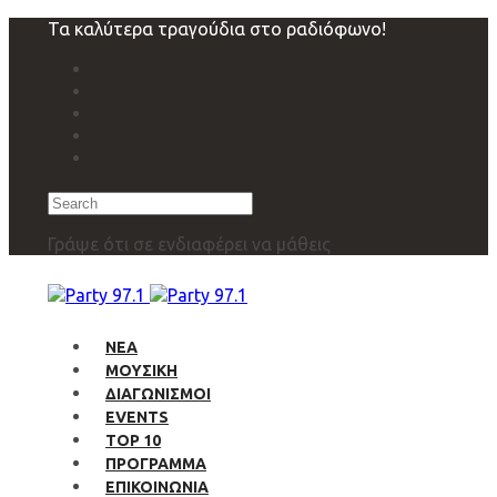
Skip
Skip
Τα καλύτερα τραγούδια στο ραδιόφωνο!
links
to
primary
navigation
Skip
to
content
Search
Γράψε ότι σε ενδιαφέρει να μάθεις
ΝΕΑ
ΜΟΥΣΙΚΗ
ΔΙΑΓΩΝΙΣΜΟΙ
EVENTS
TOP 10
ΠΡΟΓΡΑΜΜΑ
ΕΠΙΚΟΙΝΩΝΙΑ