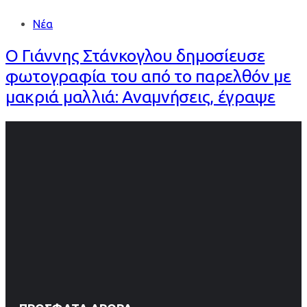
Νέα
Ο Γιάννης Στάνκογλου δημοσίευσε
φωτογραφία του από το παρελθόν με
μακριά μαλλιά: Αναμνήσεις, έγραψε