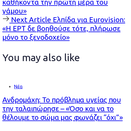
καθήκοντα την πρώτη μέρα του
γάμου»
Next
Next Article
Ελπίδα για Eurovision:
Article
«Η ΕΡΤ δε βοηθούσε τότε, πλήρωσε
μόνο το ξενοδοχείο»
You may also like
Νέα
Ανδρομάχη: Το πρόβλημα υγείας που
την ταλαιπώρησε – «Όσο και να το
θέλουμε το σώμα μας φωνάζει “όχι”»