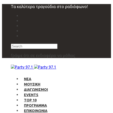
Skip
Skip
Τα καλύτερα τραγούδια στο ραδιόφωνο!
links
to
primary
navigation
Skip
to
content
Search
Γράψε ότι σε ενδιαφέρει να μάθεις
ΝΕΑ
ΜΟΥΣΙΚΗ
ΔΙΑΓΩΝΙΣΜΟΙ
EVENTS
TOP 10
ΠΡΟΓΡΑΜΜΑ
ΕΠΙΚΟΙΝΩΝΙΑ