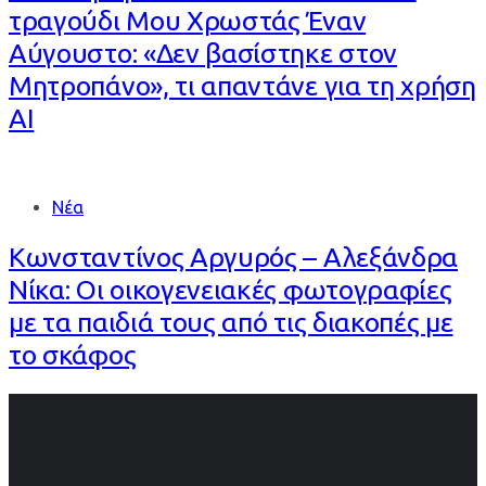
τραγούδι Μου Χρωστάς Έναν
Αύγουστο: «Δεν βασίστηκε στον
Μητροπάνο», τι απαντάνε για τη χρήση
AI
Νέα
Κωνσταντίνος Αργυρός – Αλεξάνδρα
Νίκα: Οι οικογενειακές φωτογραφίες
με τα παιδιά τους από τις διακοπές με
το σκάφος