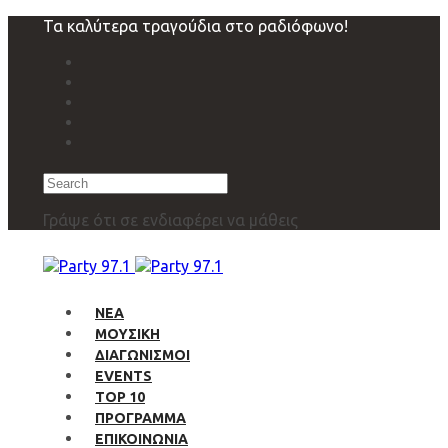
Skip
Skip
Τα καλύτερα τραγούδια στο ραδιόφωνο!
links
to
primary
navigation
Skip
to
content
Search
Γράψε ότι σε ενδιαφέρει να μάθεις
ΝΕΑ
ΜΟΥΣΙΚΗ
ΔΙΑΓΩΝΙΣΜΟΙ
EVENTS
TOP 10
ΠΡΟΓΡΑΜΜΑ
ΕΠΙΚΟΙΝΩΝΙΑ