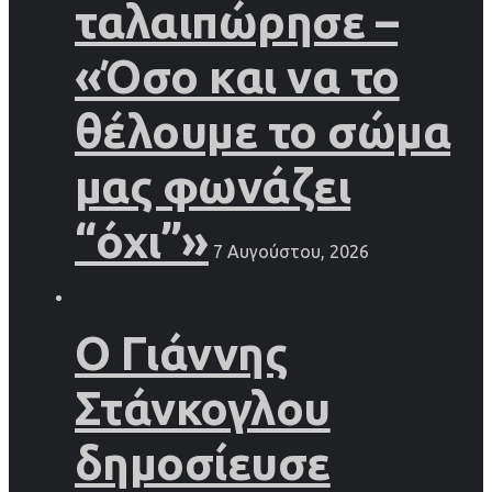
ταλαιπώρησε –
«Όσο και να το
θέλουμε το σώμα
μας φωνάζει
“όχι”»
7 Αυγούστου, 2026
Ο Γιάννης
Στάνκογλου
δημοσίευσε