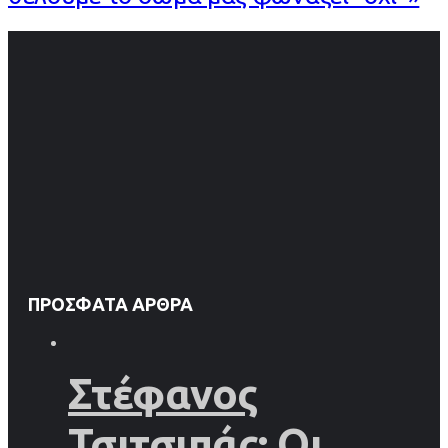
ΠΡΌΣΦΑΤΑ ΆΡΘΡΑ
Στέφανος
Τσιτσιπάς: Οι