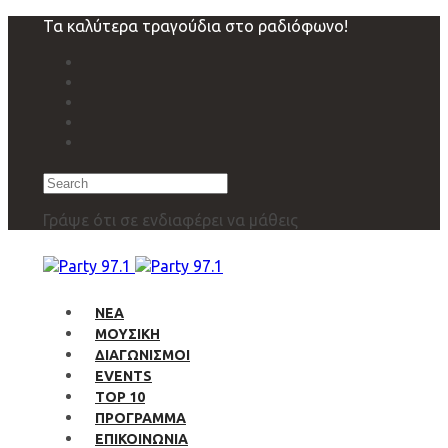
Skip
Skip
Τα καλύτερα τραγούδια στο ραδιόφωνο!
links
to
primary
navigation
Skip
to
content
Search
Γράψε ότι σε ενδιαφέρει να μάθεις
ΝΕΑ
ΜΟΥΣΙΚΗ
ΔΙΑΓΩΝΙΣΜΟΙ
EVENTS
TOP 10
ΠΡΟΓΡΑΜΜΑ
ΕΠΙΚΟΙΝΩΝΙΑ