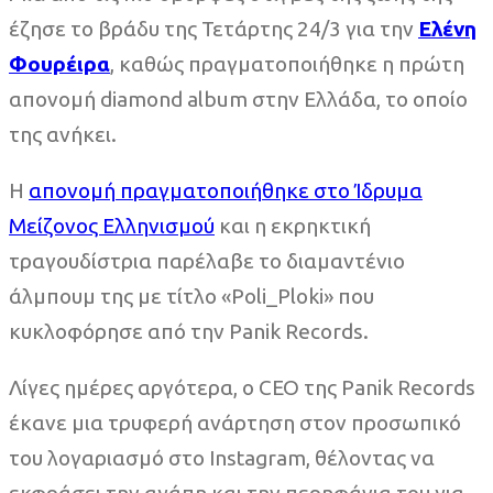
έζησε το βράδυ της Τετάρτης 24/3 για την
Ελένη
Φουρέιρα
, καθώς πραγματοποιήθηκε η πρώτη
απονομή diamond album στην Ελλάδα, το οποίο
της ανήκει.
Η
απονομή πραγματοποιήθηκε στο Ίδρυμα
Μείζονος Ελληνισμού
και η εκρηκτική
τραγουδίστρια παρέλαβε το διαμαντένιο
άλμπουμ της με τίτλο «Poli_Ploki» που
κυκλοφόρησε από την Panik Records.
Λίγες ημέρες αργότερα, ο CEO της Panik Records
έκανε μια τρυφερή ανάρτηση στον προσωπικό
του λογαριασμό στο Instagram, θέλοντας να
εκφράσει την αγάπη και την περηφάνια του για