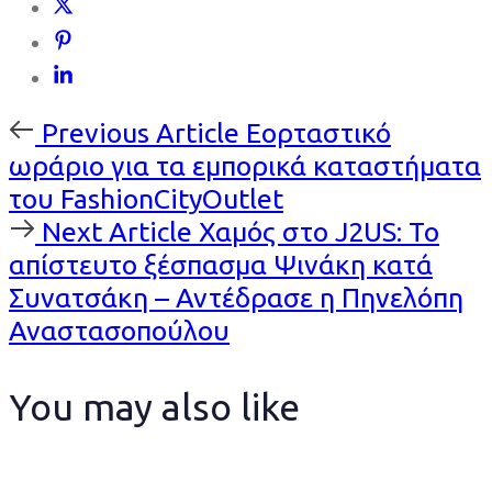
Previous
Previous Article
Εορταστικό
Article
ωράριο για τα εμπορικά καταστήματα
του FashionCityOutlet
Next
Next Article
Χαμός στο J2US: Το
Article
απίστευτο ξέσπασμα Ψινάκη κατά
Συνατσάκη – Αντέδρασε η Πηνελόπη
Αναστασοπούλου
You may also like