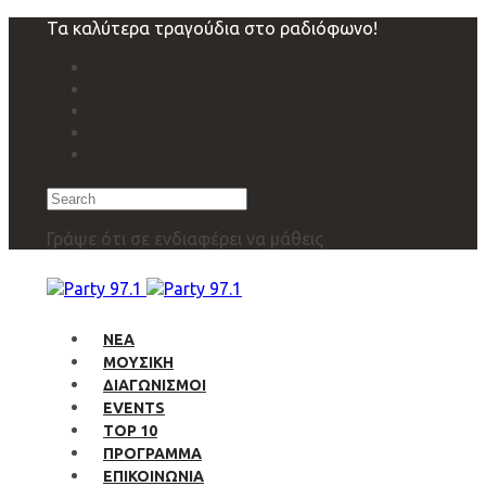
Skip
Skip
Τα καλύτερα τραγούδια στο ραδιόφωνο!
links
to
primary
navigation
Skip
to
content
Search
Γράψε ότι σε ενδιαφέρει να μάθεις
ΝΕΑ
ΜΟΥΣΙΚΗ
ΔΙΑΓΩΝΙΣΜΟΙ
EVENTS
TOP 10
ΠΡΟΓΡΑΜΜΑ
ΕΠΙΚΟΙΝΩΝΙΑ