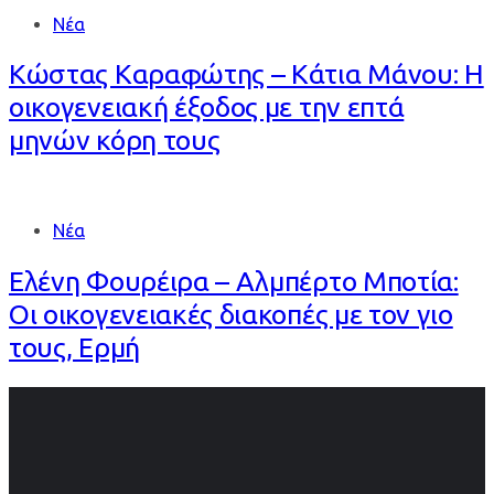
Νέα
Κώστας Καραφώτης – Κάτια Μάνου: Η
οικογενειακή έξοδος με την επτά
μηνών κόρη τους
Νέα
Ελένη Φουρέιρα – Αλμπέρτο Μποτία:
Οι οικογενειακές διακοπές με τον γιο
τους, Ερμή