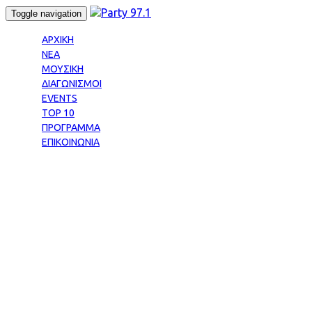
Skip
Skip
Toggle navigation
links
to
primary
ΑΡΧΙΚΗ
navigation
ΝΕΑ
Skip
ΜΟΥΣΙΚΗ
to
ΔΙΑΓΩΝΙΣΜΟΙ
content
EVENTS
TOP 10
ΠΡΟΓΡΑΜΜΑ
ΕΠΙΚΟΙΝΩΝΙΑ