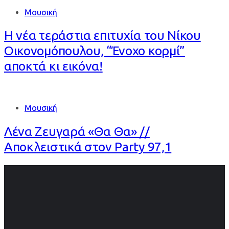
Μουσική
Η νέα τεράστια επιτυχία του Νίκου
Οικονομόπουλου, “Ένοχο κορμί”
αποκτά κι εικόνα!
Μουσική
Λένα Ζευγαρά «Θα Θα» //
Αποκλειστικά στον Party 97,1