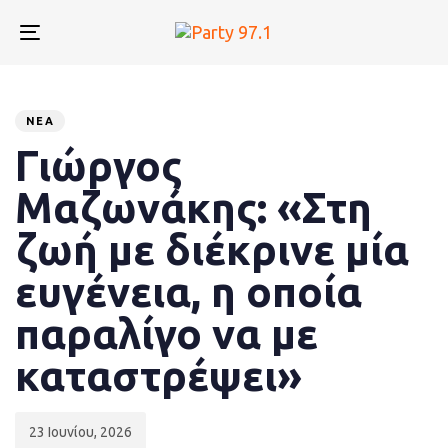
Skip
Skip
links
to
Toggle
primary
navigation
navigation
Published
PUBLISHED
Skip
to
on:
IN:
ΝΈΑ
content
Γιώργος
Μαζωνάκης: «Στη
ζωή με διέκρινε μία
ευγένεια, η οποία
παραλίγο να με
καταστρέψει»
23 Ιουνίου, 2026