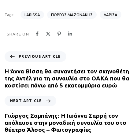
LARISSA
ΓΙΩΡΓΟΣ ΜΑΖΩΝΑΚΗΣ
ΛΑΡΙΣΑ
Tags:
SHARE ON
P
PREVIOUS ARTICLE
r
e
Η Άννα Βίσση θα συναντήσει τον σκηνοθέτη
v
της Αντέλ για τη συναυλία στο ΟΑΚΑ που θα
i
κοστίσει πάνω από 5 εκατομμύρια ευρώ
o
u
N
NEXT ARTICLE
s
e
A
x
Γιώργος Σαμπάνης: Η Ιωάννα Σαρρή τον
r
t
απόλαυσε στην μοναδική συναυλία του στο
t
A
θέατρο Άλσος – Φωτογραφίες
i
r