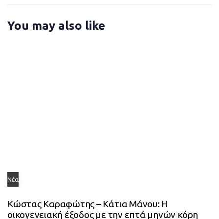
c
t
l
i
You may also like
e
c
l
e
Νέα
Κώστας Καραφώτης – Κάτια Μάνου: Η
οικογενειακή έξοδος με την επτά μηνών κόρη