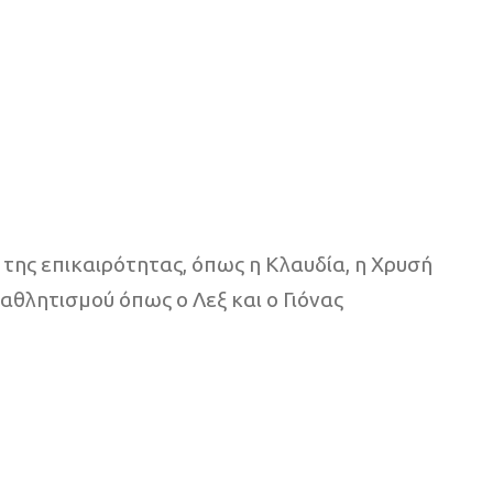
της επικαιρότητας, όπως η Κλαυδία, η Χρυσή
αθλητισμού όπως ο Λεξ και ο Γιόνας