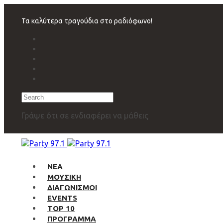
Skip
Skip
links
to
Τα καλύτερα τραγούδια στο ραδιόφωνο!
primary
navigation
Skip
to
content
Search
Γράψε ότι σε ενδιαφέρει να μάθεις
ΝΕΑ
ΜΟΥΣΙΚΗ
ΔΙΑΓΩΝΙΣΜΟΙ
EVENTS
TOP 10
ΠΡΟΓΡΑΜΜΑ