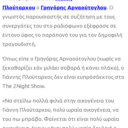
Πλούταρχου
ο
Γρηγόρης Αρναούτογλου
. Ο
γνωστός παρουσιαστής σε συζήτηση με τους
συνεργάτες του στο ραδιόφωνο εξέφρασε σε
έντονο ύφος το παράπονό του για τον δημοφιλή
τραγουδιστή.
Όπως είπε ο Γρηγόρης Αρναούτογλου (χωρίς να
ξεκαθαρίζει εάν μιλάει σοβαρά ή κάνει πλάκα), ο
Γιάννης Πλούταρχος δεν είναι ευπρόσδεκτος στο
The 2Night Show.
«Να στείλω πολλά φιλιά στην οικογένεια του
Γιάννη Πλούταρχου, πολύ ωραία οικογένεια, να
του πω μπράβο. Φαίνεται ότι είναι πολύ ωραία
οικογένεια, έχουν κάνει πολύ ωραία δουλειά ο