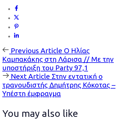
Previous
Previous Article
Ο Ηλίας
Article
Καμπακάκης στη Λάρισα // Με την
υποστήριξη του Party 97,1
Next
Next Article
Στην εντατική ο
Article
τραγουδιστής Δημήτρης Κόκοτας –
Υπέστη έμφραγμα
You may also like