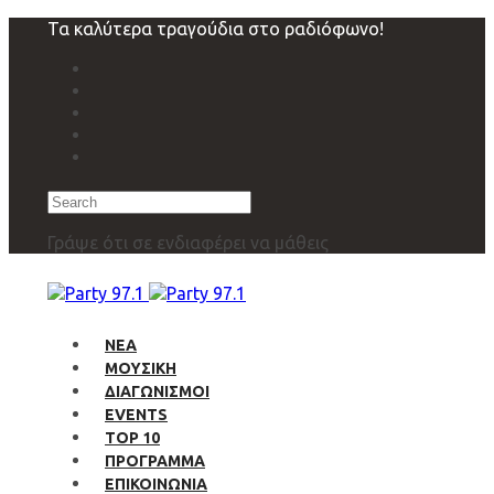
Skip
Skip
Τα καλύτερα τραγούδια στο ραδιόφωνο!
links
to
primary
navigation
Skip
to
content
Search
Γράψε ότι σε ενδιαφέρει να μάθεις
ΝΕΑ
ΜΟΥΣΙΚΗ
ΔΙΑΓΩΝΙΣΜΟΙ
EVENTS
TOP 10
ΠΡΟΓΡΑΜΜΑ
ΕΠΙΚΟΙΝΩΝΙΑ