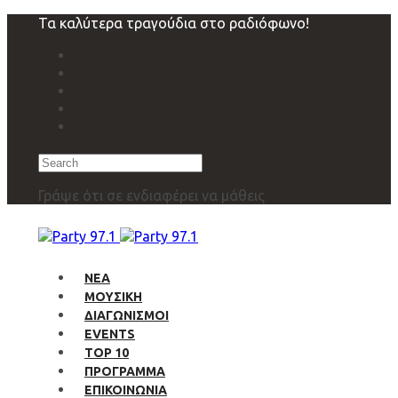
Skip
Skip
Τα καλύτερα τραγούδια στο ραδιόφωνο!
links
to
primary
navigation
Skip
to
content
Search
Γράψε ότι σε ενδιαφέρει να μάθεις
ΝΕΑ
ΜΟΥΣΙΚΗ
ΔΙΑΓΩΝΙΣΜΟΙ
EVENTS
TOP 10
ΠΡΟΓΡΑΜΜΑ
ΕΠΙΚΟΙΝΩΝΙΑ