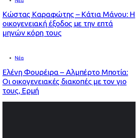
Νέα
Κώστας Καραφώτης – Κάτια Μάνου: Η
οικογενειακή έξοδος με την επτά
μηνών κόρη τους
Νέα
Ελένη Φουρέιρα – Αλμπέρτο Μποτία:
Οι οικογενειακές διακοπές με τον γιο
τους, Ερμή