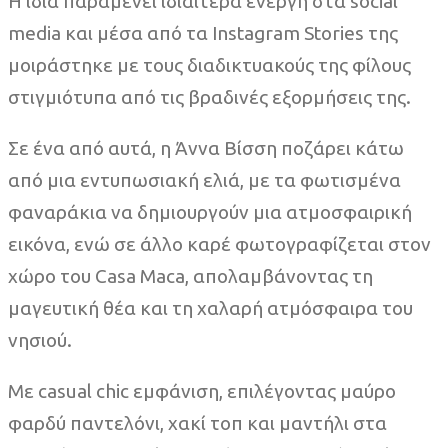
Η ίδια παραμένει ιδιαίτερα ενεργή στα social
media και μέσα από τα Instagram Stories της
μοιράστηκε με τους διαδικτυακούς της φίλους
στιγμιότυπα από τις βραδινές εξορμήσεις της.
Σε ένα από αυτά, η Άννα Βίσση ποζάρει κάτω
από μια εντυπωσιακή ελιά, με τα φωτισμένα
φαναράκια να δημιουργούν μια ατμοσφαιρική
εικόνα, ενώ σε άλλο καρέ φωτογραφίζεται στον
χώρο του Casa Maca, απολαμβάνοντας τη
μαγευτική θέα και τη χαλαρή ατμόσφαιρα του
νησιού.
Με casual chic εμφάνιση, επιλέγοντας μαύρο
φαρδύ παντελόνι, χακί τοπ και μαντήλι στα