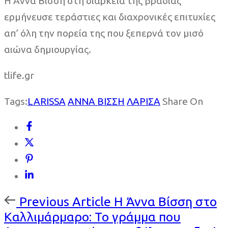
Η Άννα Βίσση στη διάρκεια της βραδιάς
ερμήνευσε τεράστιες και διαχρονικές επιτυχίες
απ’ όλη την πορεία της που ξεπερνά τον μισό
αιώνα δημιουργίας.
tlife.gr
Tags:
LARISSA
ΑΝΝΑ ΒΙΣΣΗ
ΛΑΡΙΣΑ
Share On
Previous
Previous Article
Η Άννα Βίσση στο
Article
Καλλιμάρμαρο: Το γράμμα που