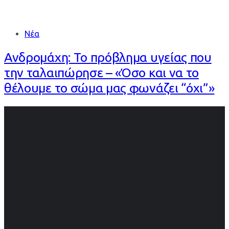
Νέα
Ανδρομάχη: Το πρόβλημα υγείας που
την ταλαιπώρησε – «Όσο και να το
θέλουμε το σώμα μας φωνάζει “όχι”»