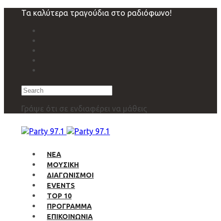
Skip
Skip
Τα καλύτερα τραγούδια στο ραδιόφωνο!
links
to
primary
navigation
Skip
to
content
Search
Γράψε ότι σε ενδιαφέρει να μάθεις
ΝΕΑ
ΜΟΥΣΙΚΗ
ΔΙΑΓΩΝΙΣΜΟΙ
EVENTS
TOP 10
ΠΡΟΓΡΑΜΜΑ
ΕΠΙΚΟΙΝΩΝΙΑ