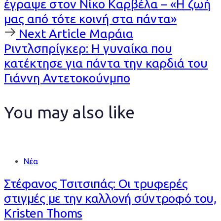
έγραψε στον Νίκο Καρβέλα – «Η ζωή
μας από τότε κοινή στα πάντα»
Next
Next Article
Μαράια
Article
Ριντλσπρίγκερ: Η γυναίκα που
κατέκτησε για πάντα την καρδιά του
Γιάννη Αντετοκούνμπο
You may also like
Νέα
Στέφανος Τσιτσιπάς: Οι τρυφερές
στιγμές με την καλλονή σύντροφό του,
Kristen Thoms