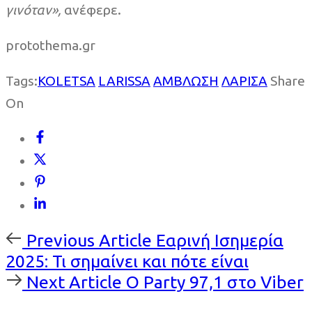
γινόταν»,
ανέφερε.
protothema.gr
Tags:
KOLETSA
LARISSA
ΑΜΒΛΩΣΗ
ΛΑΡΙΣΑ
Share
On
Previous
Previous Article
Εαρινή Ισημερία
Article
2025: Τι σημαίνει και πότε είναι
Next
Next Article
O Party 97,1 στο Viber
Article