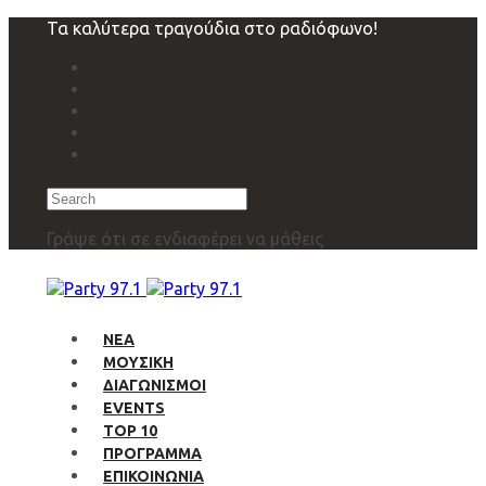
Skip
Skip
Τα καλύτερα τραγούδια στο ραδιόφωνο!
links
to
primary
navigation
Skip
to
content
Search
Γράψε ότι σε ενδιαφέρει να μάθεις
ΝΕΑ
ΜΟΥΣΙΚΗ
ΔΙΑΓΩΝΙΣΜΟΙ
EVENTS
TOP 10
ΠΡΟΓΡΑΜΜΑ
ΕΠΙΚΟΙΝΩΝΙΑ