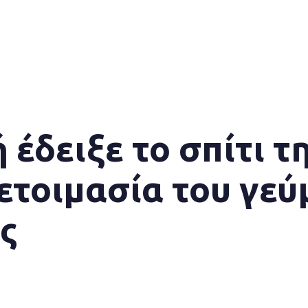
έδειξε το σπίτι τ
οετοιμασία του γεύ
ς