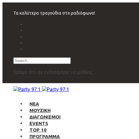
Skip
Skip
links
to
Τα καλύτερα τραγούδια στο ραδιόφωνο!
primary
navigation
Skip
to
content
Search
Γράψε ότι σε ενδιαφέρει να μάθεις
ΝΕΑ
ΜΟΥΣΙΚΗ
ΔΙΑΓΩΝΙΣΜΟΙ
EVENTS
TOP 10
ΠΡΟΓΡΑΜΜΑ